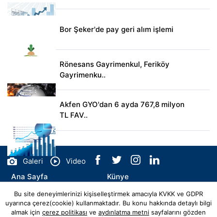
Bor Şeker'de pay geri alım işlemi
Rönesans Gayrimenkul, Feriköy
Gayrimenku..
Akfen GYO'dan 6 ayda 767,8 milyon
TL FAV..
Galeri
Video
Ana Sayfa
Künye
Bu site deneyimlerinizi kişiselleştirmek amacıyla KVKK ve GDPR
İletişim
uyarınca çerez(cookie) kullanmaktadır. Bu konu hakkında detaylı bilgi
almak için
çerez politikası
ve
aydınlatma metni
sayfalarını gözden