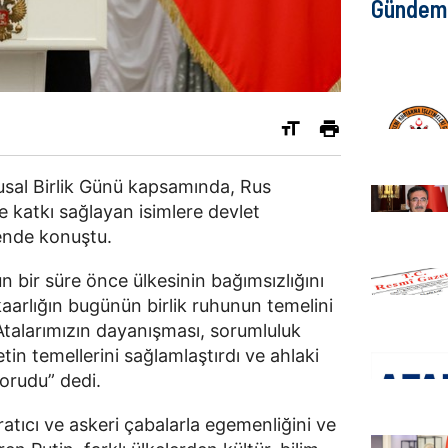
Gündem
usal Birlik Günü kapsamında, Rus
e katkı sağlayan isimlere devlet
rende konuştu.
n bir süre önce ülkesinin bağımsızlığını
aarlığın bugünün birlik ruhunun temelini
Atalarımızın dayanışması, sorumluluk
tin temellerini sağlamlaştırdı ve ahlaki
orudu” dedi.
ratıcı ve askeri çabalarla egemenliğini ve