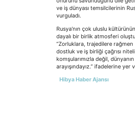
onurunu savunduğunu dile getire
ve iş dünyası temsilcilerinin Rusy
vurguladı.
Rusya’nın çok uluslu kültürünün
dayalı bir birlik atmosferi oluş
“Zorluklara, trajedilere rağme
dostluk ve iş birliği çağrısı nite
komşularımızla değil, dünyanın t
arayışındayız.” ifadelerine yer v
Hibya Haber Ajansı