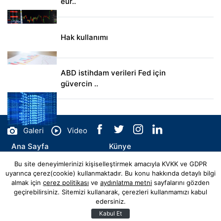
eur..
Hak kullanımı
ABD istihdam verileri Fed için
güvercin ..
Galeri
Video
Ana Sayfa
Künye
Bu site deneyimlerinizi kişiselleştirmek amacıyla KVKK ve GDPR
İletişim
uyarınca çerez(cookie) kullanmaktadır. Bu konu hakkında detaylı bilgi
almak için
çerez politikası
ve
aydınlatma metni
sayfalarını gözden
geçirebilirsiniz. Sitemizi kullanarak, çerezleri kullanmamızı kabul
edersiniz.
© Copyright 2026 artvinhaberler.com.tr Tüm Hakları Saklıdır.
Web sitemiz
Hibya Haber Ajansı
Abonesidir.
Kabul Et