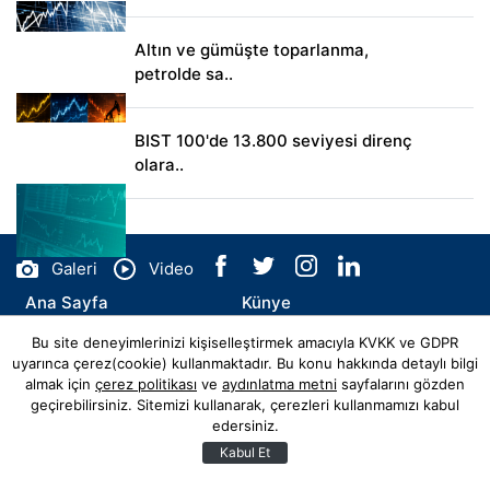
Altın ve gümüşte toparlanma,
petrolde sa..
BIST 100'de 13.800 seviyesi direnç
olara..
Galeri
Video
Ana Sayfa
Künye
Bu site deneyimlerinizi kişiselleştirmek amacıyla KVKK ve GDPR
İletişim
uyarınca çerez(cookie) kullanmaktadır. Bu konu hakkında detaylı bilgi
almak için
çerez politikası
ve
aydınlatma metni
sayfalarını gözden
geçirebilirsiniz. Sitemizi kullanarak, çerezleri kullanmamızı kabul
edersiniz.
© Copyright 2026 artvinhaberler.com.tr Tüm Hakları Saklıdır.
Web sitemiz
Hibya Haber Ajansı
Abonesidir.
Kabul Et