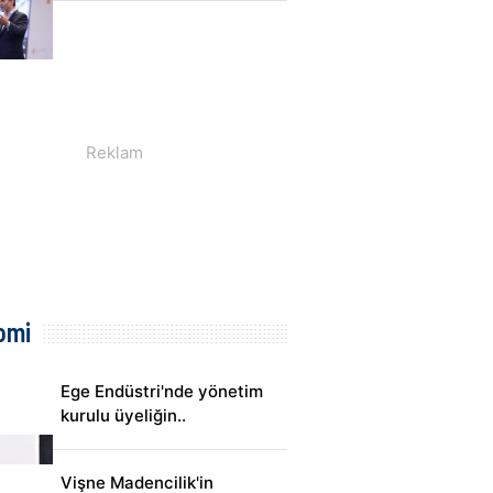
omi
Ege Endüstri'nde yönetim
kurulu üyeliğin..
Vişne Madencilik'in