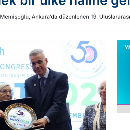
k bir ülke haline gel
l Memişoğlu, Ankara’da düzenlenen 19. Uluslararas